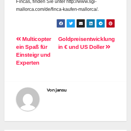
Fincas, finden Sie unter http://www.sgi-
mallorca.com/de/finca-kaufen-mallorca/.
Beitragsnavigation
Multicopter
Goldpreisentwicklung
ein Spaß für
in € und US Doller
Einsteigr und
Experten
Von
jansu