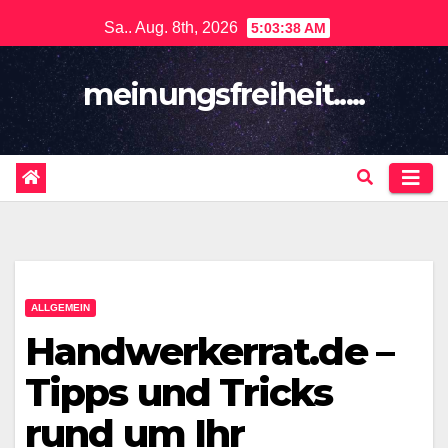
Springe
Sa.. Aug. 8th, 2026
5:03:39 AM
zum
Inhalt
meinungsfreiheit.....
ALLGEMEIN
Handwerkerrat.de –
Tipps und Tricks
rund um Ihr