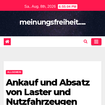
Springe
Sa.. Aug. 8th, 2026
6:55:05 PM
zum
Inhalt
meinungsfreiheit.....
ALLGEMEIN
Ankauf und Absatz
von Laster und
Nutzfahrzeugen